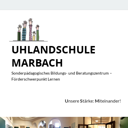
UHLANDSCHULE
MARBACH
Sonderpädagogisches Bildungs- und Beratungszentrum –
Förderschwerpunkt Lernen
U
nsere
S
tärke:
M
iteinander!