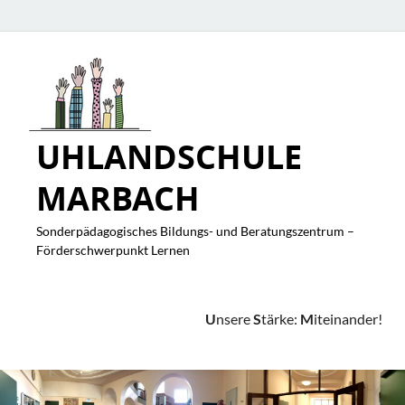
UHLANDSCHULE
MARBACH
Sonderpädagogisches Bildungs- und Beratungszentrum –
Förderschwerpunkt Lernen
U
nsere
S
tärke:
M
iteinander!