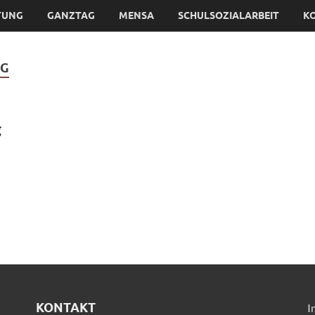
TUNG
GANZTAG
MENSA
SCHULSOZIALARBEIT
K
AG
g
KONTAKT
I