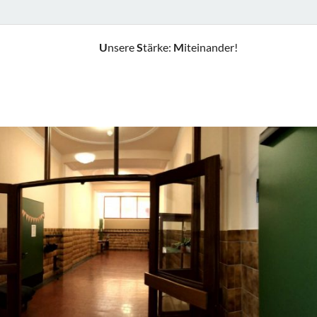
U
nsere
S
tärke:
M
iteinander!