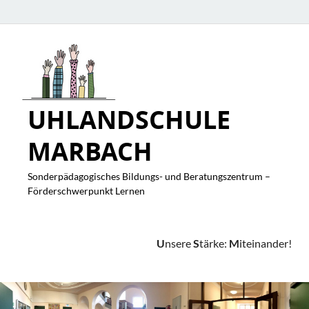
UHLANDSCHULE
MARBACH
Sonderpädagogisches Bildungs- und Beratungszentrum –
Förderschwerpunkt Lernen
U
nsere
S
tärke:
M
iteinander!