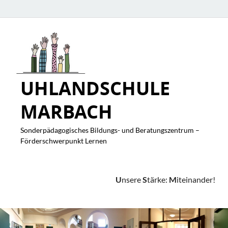
UHLANDSCHULE
MARBACH
Sonderpädagogisches Bildungs- und Beratungszentrum –
Förderschwerpunkt Lernen
U
nsere
S
tärke:
M
iteinander!